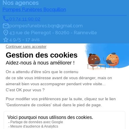
Nos agences
Pompes Funèbres Bocquillon
03 74 11 90 02
pompesfunebres.bqn@gmail.com
43 rue de Pierregot - 80260 - Rainneville
4.9/5 - 17 avis
Pompes Funèbres Bocquillon
03 74 11 90 02
pompesfunebres.bqn@gmail.com
12 Route nationale - 80370 - Bernaville
4.7/5 - 7 avis
Pompes Funèbres Bocquillon
03 74 11 90 02
pompesfunebres.bqn@gmail.com
27 Rue du Cimetière - 80600 - Doullens
4.6/5 - 75 avis