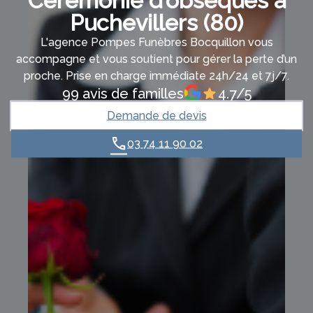
Cérémonie d’obsèques à
Puchevillers (80)
L'agence Pompes Funèbres Bocquillon vous
accompagne et vous soutient pour gérer la perte d’un
proche. Prise en charge immédiate 24h/24 et 7j/7.
99 avis de familles
4.7/5
Demande de devis
03 74 11 90 02