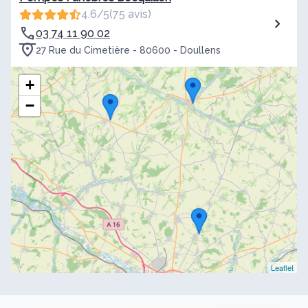
4.6/5
(75 avis)
03 74 11 90 02
27 Rue du Cimetière - 80600 - Doullens
+
−
Leaflet