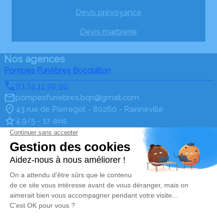
Devis prévoyance
Devis marbrerie
Nos agences
Pompes Funèbres Bocquillon
03 74 11 90 02
pompesfunebres.bqn@gmail.com
43 rue de Pierregot - 80260 - Rainneville
4.9/5 - 17 avis
Pompes Funèbres Bocquillon
03 74 11 90 02
pompesfunebres.bqn@gmail.com
12 Route nationale - 80370 - Bernaville
4.7/5 - 7 avis
Pompes Funèbres Bocquillon