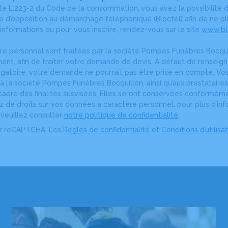
le L.223-2 du Code de la consommation, vous avez la possibilité d
ste d’opposition au démarchage téléphonique (Bloctel) afin de ne 
informations ou pour vous inscrire, rendez-vous sur le site
www.blo
e personnel sont traitées par la société Pompes Funèbres Bocqui
ment, afin de traiter votre demande de devis. A défaut de rense
igatoire, votre demande ne pourrait pas être prise en compte. V
 la société Pompes Funèbres Bocquillon, ainsi qu’aux prestataires
adre des finalités susvisées. Elles seront conservées conformémen
ez de droits sur vos données à caractère personnel, pour plus d’inf
, veuillez consulter
notre politique de confidentialité
.
ar reCAPTCHA. Les
Règles de confidentialité
et
Conditions d’utilisa