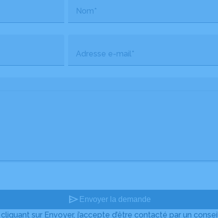
Nom*
Adresse e-mail*
send
Envoyer la demande
 cliquant sur Envoyer, j’accepte d’être contacté par un conseil