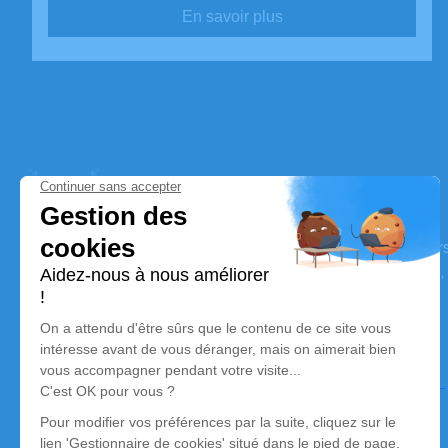
En savoir plus
Pompes Funèbres Bocquillon
Nos équipes vous aident à honorer la mémoire de la pe
perpétuer son souvenir dans le respect de ses volontés,
avec dignité dans son dernier voyage.
Nos agences
Pompes Funèbres Bocquillon
03 74 11 90 02
pompesfunebres.bqn@gmail.com