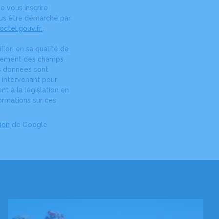
e vous inscrire
plus être démarché par
ctel.gouv.fr.
.
llon en sa qualité de
ignement des champs
os données sont
 intervenant pour
t à la législation en
ormations sur ces
tion
de Google