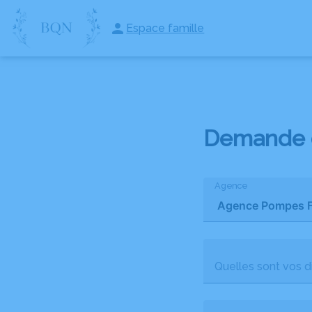
Aller
au
Espace famille
ORGANISER DES OBSÈQUES
PRÉVOIR SES OBSÈQUES
MONUMEN
contenu
Demande 
Agence
Quelles sont vos di