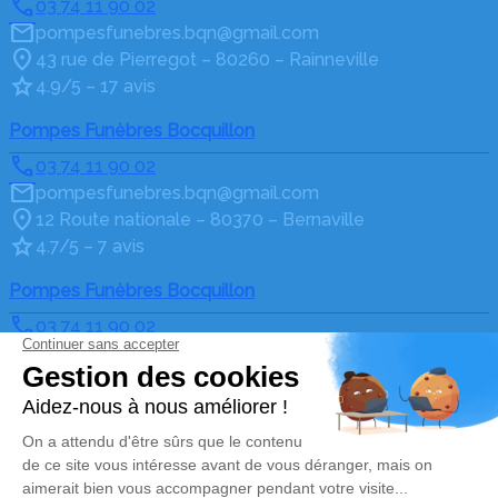
03 74 11 90 02
pompesfunebres.bqn@gmail.com
43 rue de Pierregot – 80260 – Rainneville
4.9/5 – 17 avis
Pompes Funèbres Bocquillon
03 74 11 90 02
pompesfunebres.bqn@gmail.com
12 Route nationale – 80370 – Bernaville
4.7/5 – 7 avis
Pompes Funèbres Bocquillon
03 74 11 90 02
pompesfunebres.bqn@gmail.com
27 Rue du Cimetière – 80600 – Doullens
4.6/5 – 75 avis
Nos Services
Liens utiles
Organiser des Obsèques
Avis de décès
Monuments funéraires
Demande de rendez-vous