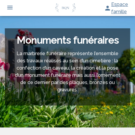
Aller
Espace
au
famille
contenu
ORGANISER DES OBSÈQUES
PRÉVOIR SES OBSÈQUES
Monuments funéraires
MONUMENTS FUNÉRAIRES
La marbrerie funéraire représente l’ensemble
SERVICES AUX FAMILLES
des travaux réalisés au sein d’un cimetière : la
NOS AGENCES
confection d’un caveau, la création et la pose
d’un monument funéraire mais aussi l’ornement
CHAMBRES FUNERAIRES
DOULLENS
de ce dernier par des plaques, bronzes ou
gravures.
ESPACES HOMMAGES
DOULLENS
BERNAVILLE
BERNAVILLE
RAINNEVILLE