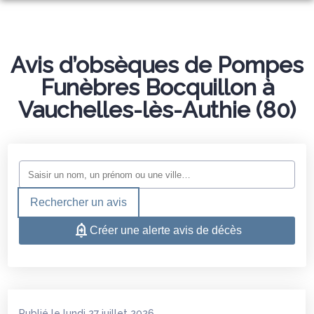
ORGANISER DES OBSÈQUES
PRÉVOIR SES OBSÈQUES
Avis d’obsèques de Pompes
MONUMENTS FUNÉRAIRES
Funèbres Bocquillon à
SERVICES AUX FAMILLES
Vauchelles-lès-Authie (80)
NOS AGENCES
CHAMBRES FUNERAIRES
DOULLENS
ESPACES HOMMAGES
DOULLENS
BERNAVILLE
Rechercher un avis
BERNAVILLE
RAINNEVILLE
Créer une alerte avis de décès
Publié le lundi 27 juillet 2026