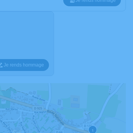
Je rends hommage
Je rends hommage
1