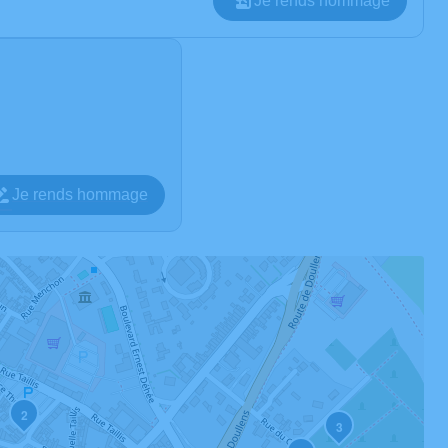
Je rends hommage
Je rends hommage
2
3