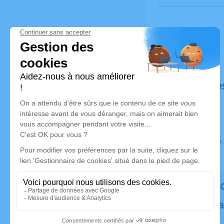
Déroulé de
Ce service 
Rendez h
Plantez un a