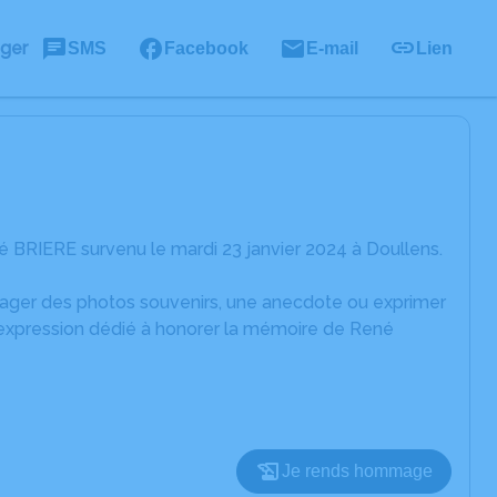
ager
SMS
Facebook
E-mail
Lien
 BRIERE survenu le mardi 23 janvier 2024 à Doullens.
rtager des photos souvenirs, une anecdote ou exprimer
d'expression dédié à honorer la mémoire de René
Je rends hommage