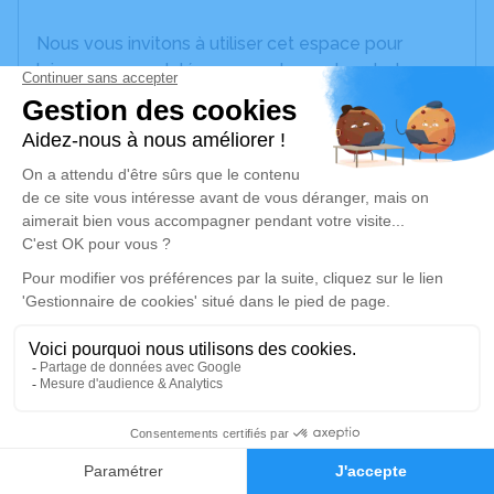
Nous vous invitons à utiliser cet espace pour
laisser vos condoléances, partager des photos
souvenirs, une anecdote ou exprimer vos pensées
à travers des poèmes ou des textes. Cet endroit
est un lieu d'expression dédié à honorer la
mémoire de Nadine PIERRE.
Un service de plantation d’arbre hommage est
disponible ici
.
Je rends hommage
Cérémonie religieuse
jeudi 17 février 2022 à 14h30
3
Église Saint Thomas de Haut Masnil de
Quoeux-Haut-Maînil
Faire-part
Hommages
62390 Quoeux-Haut-Maînil