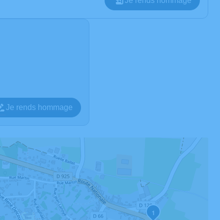
Je rends hommage
Je rends hommage
1