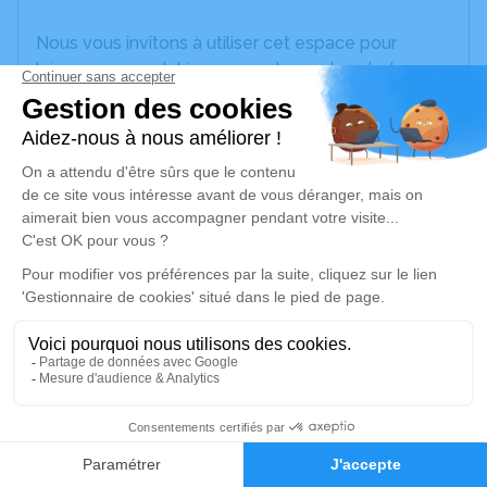
Nous vous invitons à utiliser cet espace pour
laisser vos condoléances, partager des photos
souvenirs, une anecdote ou exprimer vos pensées
à travers des poèmes ou des textes. Cet endroit
est un lieu d'expression dédié à honorer la
mémoire de Marcel MARINONI.
Un service de plantation d’arbre hommage est
disponible ici
.
Je rends hommage
Cérémonie religieuse
samedi 16 juillet 2022 à 10h30
1
Église de Villers-Bocage
80260 Villers-Bocage
Faire-part
Hommages