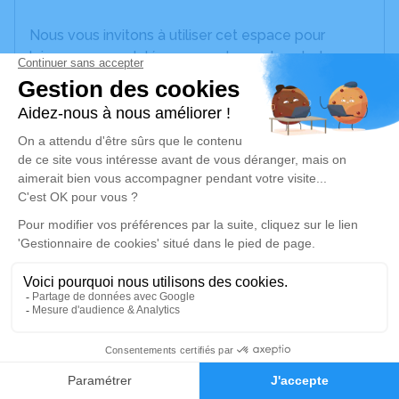
Nous vous invitons à utiliser cet espace pour
laisser vos condoléances, partager des photos
souvenirs, une anecdote ou exprimer vos pensées
à travers des poèmes ou des textes. Cet endroit
est un lieu d'expression dédié à honorer la
mémoire de Jeannine CLERGÉ.
Un service de plantation d’arbre hommage est
disponible ici
.
Je rends hommage
Cérémonie religieuse
jeudi 11 mai 2023 à 10h30
13
Église de Lucheux
80600 Lucheux
Faire-part
Hommages