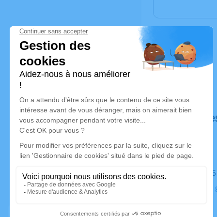
Déroulé de
Le lundi 0
Cimetière,