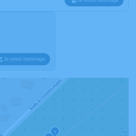
Je rends hommage
Je rends hommage
1