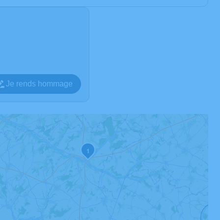
Je rends hommage
1