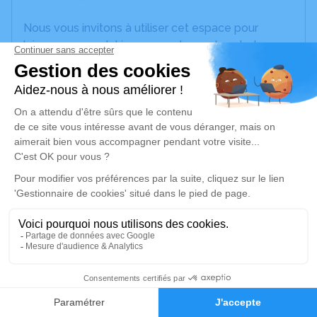
Nous vous invitons à utiliser cet espace pour
laisser vos condoléances, partager des photos
souvenirs, une anecdote ou exprimer vos pensées
à travers des poèmes ou des textes. Cet endroit
est un lieu d'expression dédié à honorer la
mémoire de Godefroy HANDRON.
Un service de plantation d’arbre hommage est
disponible ici
.
Je rends hommage
Cérémonie religieuse
samedi 01 mars 2025 à 14h30
28
Église Notre-Dame de Doullens
80600 Doullens
Faire-part
Hommages