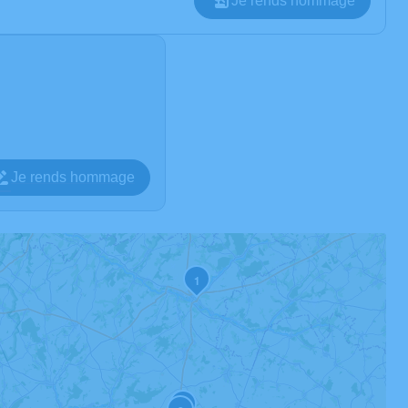
Je rends hommage
Je rends hommage
1
4