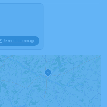
Je rends hommage
1